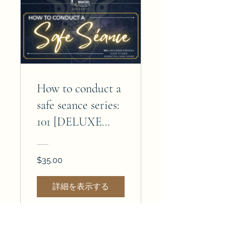
How to conduct a
safe seance series:
101 [DELUXE
EDITION]
$35.00
詳細を表示する